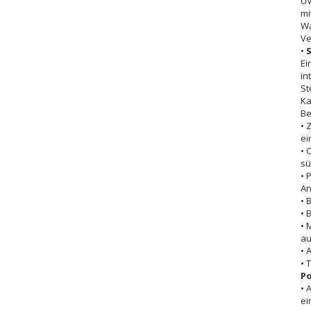
UV
mi
Wa
Ve
•
S
Ei
in
St
Ka
Be
• 
ei
• 
sü
• 
An
• 
• 
• 
au
• 
• 
Po
• 
ei