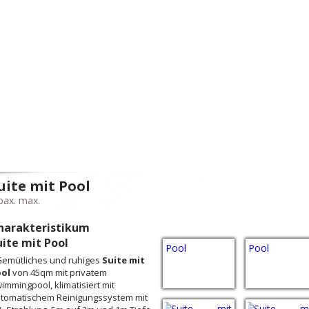
uite mit Pool
pax. max.
harakteristikum
uite mit Pool
Gemütliches und ruhiges
Suite mit
ol
von 45qm mit privatem
immingpool, klimatisiert mit
tomatischem Reinigungssystem mit