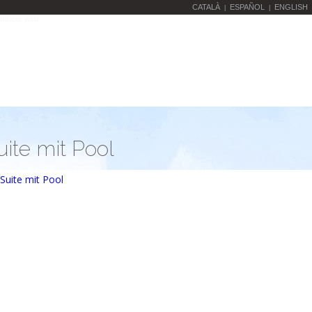
CATALÀ
ESPAÑOL
ENGLISH
|
|
uite mit Pool