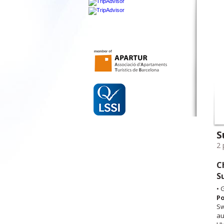
S
2 
C
S
• 
Po
Sw
au