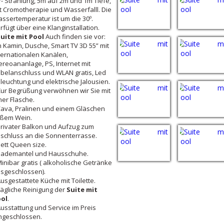
- Strahlung, 5m auf 2m und 1m Tiefe,
t Cromotherapie und Wasserfalll. Die
ssertemperatur ist um die 30º.
rfügt über eine Klanginstallation.
uite mit Pool
Auch finden sie vor:
n Kamin, Dusche, Smart TV 3D 55” mit
ternationalen Kanälen,
ereoananlage, PS, Internet mit
belanschluss und WLAN gratis, Led
leuchtung und elektrische Jalousien.
Zur Begrüßung verwöhnen wir Sie mit
ner Flasche.
Cava, Pralinen und einem Gläschen
ßem Wein.
Privater Balkon und Aufzug zum
schluss an die Sonnenterrasse.
Bett Queen size.
Bademantel und Hausschuhe.
Minibar gratis ( alkoholische Getränke
sgeschlossen).
Ausgestattete Küche mit Toilette.
Tägliche Reinigung der
Suite mit
ol
.
Ausstattung und Service im Preis
ngeschlossen.