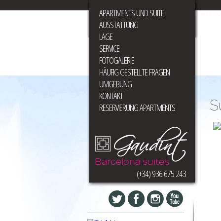
APARTMENTS UND SUITE
AUSSTATTUNG
LAGE
SERVICE
FOTOGALERIE
HÄUFIG GESTELLTE FRAGEN
UMGEBUNG
KONTAKT
S
RESERVIERUNG APARTMENTS
(+34) 936 675 243